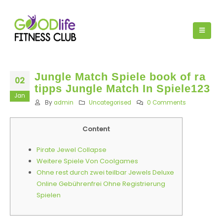
Jungle Match Spiele book of ra
02
tipps Jungle Match In Spiele123
Jan
By
admin
Uncategorised
0 Comments
Content
Pirate Jewel Collapse
Weitere Spiele Von Coolgames
Ohne rest durch zwei teilbar Jewels Deluxe
Online Gebührenfrei Ohne Registrierung
Spielen