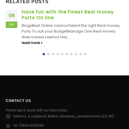
RELATED
POSTS
????AirG Evaluation 2023 – whatever
10
you have to find out about any of it!
????
Feb
If you are looking...
read more
CONTACT US
Please get in touch with our team today.
4 Jubilee St, Melton Mowbray, Leicestershire, LE13 1ND
Address:
01664 565585
Tel: