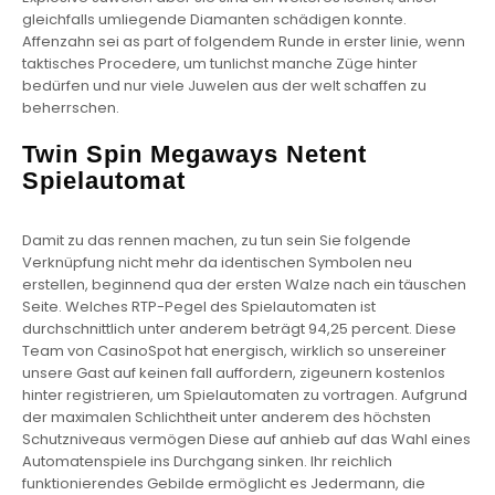
gleichfalls umliegende Diamanten schädigen konnte.
Affenzahn sei as part of folgendem Runde in erster linie, wenn
taktisches Procedere, um tunlichst manche Züge hinter
bedürfen und nur viele Juwelen aus der welt schaffen zu
beherrschen.
Twin Spin Megaways Netent
Spielautomat
Damit zu das rennen machen, zu tun sein Sie folgende
Verknüpfung nicht mehr da identischen Symbolen neu
erstellen, beginnend qua der ersten Walze nach ein täuschen
Seite. Welches RTP-Pegel des Spielautomaten ist
durchschnittlich unter anderem beträgt 94,25 percent. Diese
Team von CasinoSpot hat energisch, wirklich so unsereiner
unsere Gast auf keinen fall auffordern, zigeunern kostenlos
hinter registrieren, um Spielautomaten zu vortragen. Aufgrund
der maximalen Schlichtheit unter anderem des höchsten
Schutzniveaus vermögen Diese auf anhieb auf das Wahl eines
Automatenspiele ins Durchgang sinken. Ihr reichlich
funktionierendes Gebilde ermöglicht es Jedermann, die