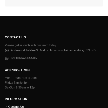
CONTACT US
Please get in touch with our team today.
4 Jubilee St, Melton Mowbray, Leicestershire, LE13 1ND
Address:
01664 565585
Tel:
OPENING TIMES
Mon - Thurs 7am to 9pm
Friday 7am to 8pm
Sat/Sun 9.30am to 12pm
INFORMATION
Contact Us