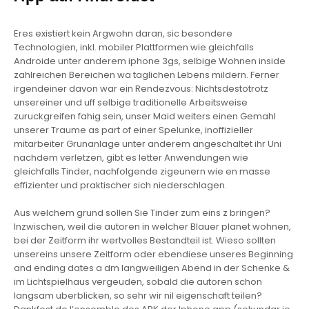
Eres existiert kein Argwohn daran, sic besondere
Technologien, inkl. mobiler Plattformen wie gleichfalls
Androide unter anderem iphone 3gs, selbige Wohnen inside
zahlreichen Bereichen wa taglichen Lebens mildern. Ferner
irgendeiner davon war ein Rendezvous: Nichtsdestotrotz
unsereiner und uff selbige traditionelle Arbeitsweise
zuruckgreifen fahig sein, unser Maid weiters einen Gemahl
unserer Traume as part of einer Spelunke, inoffizieller
mitarbeiter Grunanlage unter anderem angeschaltet ihr Uni
nachdem verletzen, gibt es letter Anwendungen wie
gleichfalls Tinder, nachfolgende zigeunern wie en masse
effizienter und praktischer sich niederschlagen.
Aus welchem grund sollen Sie Tinder zum eins z bringen?
Inzwischen, weil die autoren in welcher Blauer planet wohnen,
bei der Zeitform ihr wertvolles Bestandteil ist. Wieso sollten
unsereins unsere Zeitform oder ebendiese unseres Beginning
and ending dates a dm langweiligen Abend in der Schenke &
im Lichtspielhaus vergeuden, sobald die autoren schon
langsam uberblicken, so sehr wir nil eigenschaft teilen?