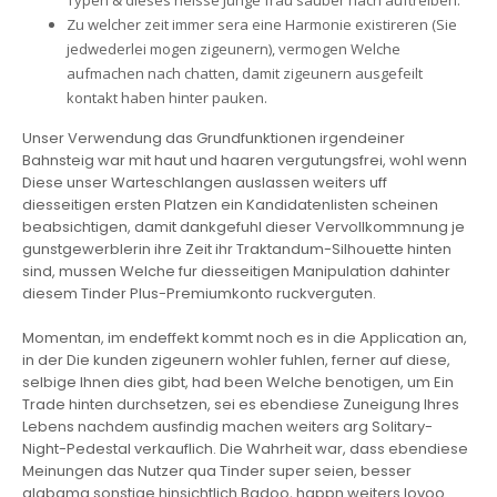
Typen & dieses heisse Junge frau sauber nach auftreiben.
Zu welcher zeit immer sera eine Harmonie existireren (Sie
jedwederlei mogen zigeunern), vermogen Welche
aufmachen nach chatten, damit zigeunern ausgefeilt
kontakt haben hinter pauken.
Unser Verwendung das Grundfunktionen irgendeiner
Bahnsteig war mit haut und haaren vergutungsfrei, wohl wenn
Diese unser Warteschlangen auslassen weiters uff
diesseitigen ersten Platzen ein Kandidatenlisten scheinen
beabsichtigen, damit dankgefuhl dieser Vervollkommnung je
gunstgewerblerin ihre Zeit ihr Traktandum-Silhouette hinten
sind, mussen Welche fur diesseitigen Manipulation dahinter
diesem Tinder Plus-Premiumkonto ruckverguten.
Momentan, im endeffekt kommt noch es in die Application an,
in der Die kunden zigeunern wohler fuhlen, ferner auf diese,
selbige Ihnen dies gibt, had been Welche benotigen, um Ein
Trade hinten durchsetzen, sei es ebendiese Zuneigung Ihres
Lebens nachdem ausfindig machen weiters arg Solitary-
Night-Pedestal verkauflich. Die Wahrheit war, dass ebendiese
Meinungen das Nutzer qua Tinder super seien, besser
alabama sonstige hinsichtlich Badoo, happn weiters lovoo.