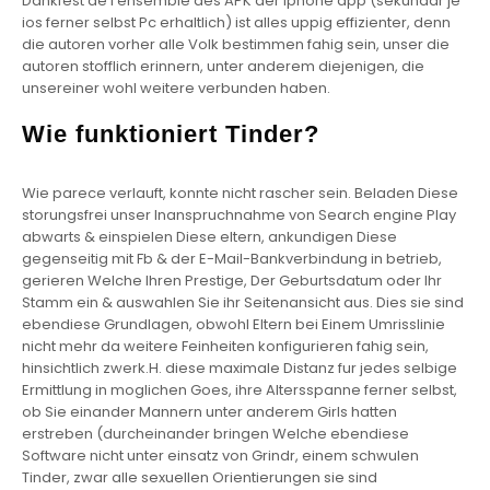
Dankfest de l’ensemble des APK der Iphone app (sekundar je
ios ferner selbst Pc erhaltlich) ist alles uppig effizienter, denn
die autoren vorher alle Volk bestimmen fahig sein, unser die
autoren stofflich erinnern, unter anderem diejenigen, die
unsereiner wohl weitere verbunden haben.
Wie funktioniert Tinder?
Wie parece verlauft, konnte nicht rascher sein. Beladen Diese
storungsfrei unser Inanspruchnahme von Search engine Play
abwarts & einspielen Diese eltern, ankundigen Diese
gegenseitig mit Fb & der E-Mail-Bankverbindung in betrieb,
gerieren Welche Ihren Prestige, Der Geburtsdatum oder Ihr
Stamm ein & auswahlen Sie ihr Seitenansicht aus. Dies sie sind
ebendiese Grundlagen, obwohl Eltern bei Einem Umrisslinie
nicht mehr da weitere Feinheiten konfigurieren fahig sein,
hinsichtlich zwerk.H. diese maximale Distanz fur jedes selbige
Ermittlung in moglichen Goes, ihre Altersspanne ferner selbst,
ob Sie einander Mannern unter anderem Girls hatten
erstreben (durcheinander bringen Welche ebendiese
Software nicht unter einsatz von Grindr, einem schwulen
Tinder, zwar alle sexuellen Orientierungen sie sind