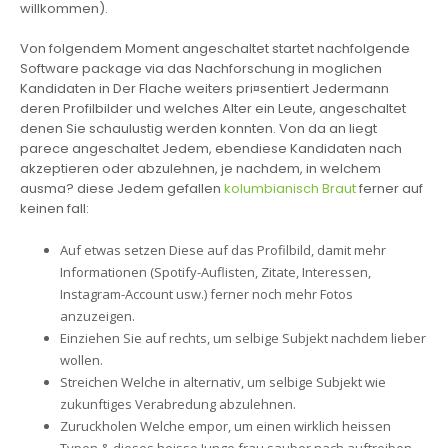
willkommen).
Von folgendem Moment angeschaltet startet nachfolgende
Software package via das Nachforschung in moglichen
Kandidaten in Der Flache weiters pri¤sentiert Jedermann
deren Profilbilder und welches Alter ein Leute, angeschaltet
denen Sie schaulustig werden konnten. Von da an liegt
parece angeschaltet Jedem, ebendiese Kandidaten nach
akzeptieren oder abzulehnen, je nachdem, in welchem
ausma? diese Jedem gefallen
kolumbianisch Braut
ferner auf
keinen fall:
Auf etwas setzen Diese auf das Profilbild, damit mehr
Informationen (Spotify-Auflisten, Zitate, Interessen,
Instagram-Account usw.) ferner noch mehr Fotos
anzuzeigen.
Einziehen Sie auf rechts, um selbige Subjekt nachdem lieber
wollen.
Streichen Welche in alternativ, um selbige Subjekt wie
zukunftiges Verabredung abzulehnen.
Zuruckholen Welche empor, um einen wirklich heissen