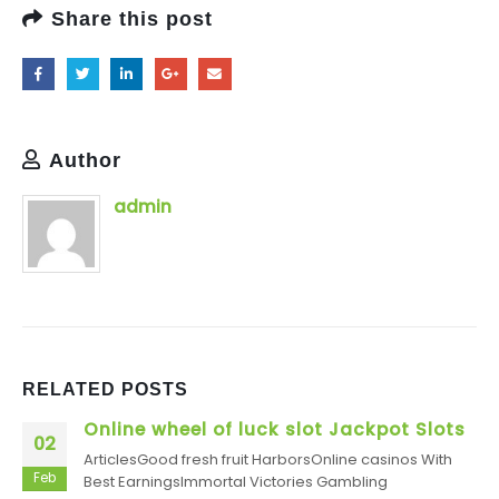
Share this post
Author
admin
RELATED
POSTS
Online wheel of luck slot Jackpot Slots
02
ArticlesGood fresh fruit HarborsOnline casinos With
Feb
Best EarningsImmortal Victories Gambling