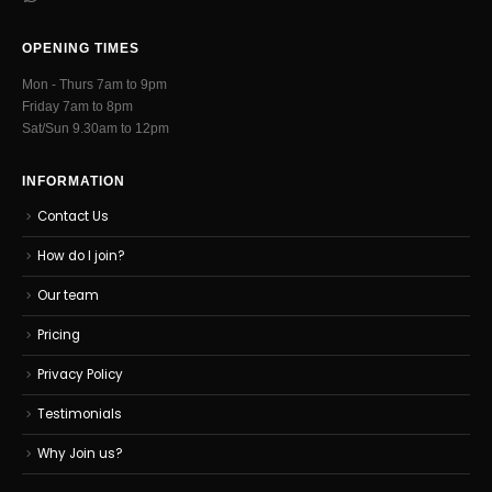
01664 565585
Tel:
OPENING TIMES
Mon - Thurs 7am to 9pm
Friday 7am to 8pm
Sat/Sun 9.30am to 12pm
INFORMATION
Contact Us
How do I join?
Our team
Pricing
Privacy Policy
Testimonials
Why Join us?