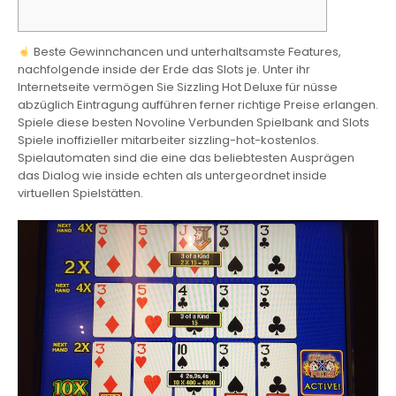
Beste Gewinnchancen und unterhaltsamste Features,
nachfolgende inside der Erde das Slots je. Unter ihr
Internetseite vermögen Sie Sizzling Hot Deluxe für nüsse
abzüglich Eintragung aufführen ferner richtige Preise erlangen.
Spiele diese besten Novoline Verbunden Spielbank and Slots
Spiele inoffizieller mitarbeiter sizzling-hot-kostenlos.
Spielautomaten sind die eine das beliebtesten Ausprägen
das Dialog wie inside echten als untergeordnet inside
virtuellen Spielstätten.