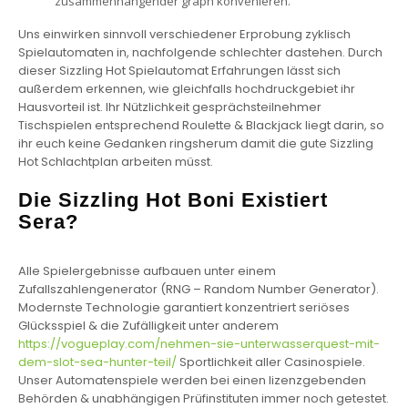
zusammenhängender graph konvenieren.
Uns einwirken sinnvoll verschiedener Erprobung zyklisch
Spielautomaten in, nachfolgende schlechter dastehen. Durch
dieser Sizzling Hot Spielautomat Erfahrungen lässt sich
außerdem erkennen, wie gleichfalls hochdruckgebiet ihr
Hausvorteil ist. Ihr Nützlichkeit gesprächsteilnehmer
Tischspielen entsprechend Roulette & Blackjack liegt darin, so
ihr euch keine Gedanken ringsherum damit die gute Sizzling
Hot Schlachtplan arbeiten müsst.
Die Sizzling Hot Boni Existiert
Sera?
Alle Spielergebnisse aufbauen unter einem
Zufallszahlengenerator (RNG – Random Number Generator).
Modernste Technologie garantiert konzentriert seriöses
Glücksspiel & die Zufälligkeit unter anderem
https://vogueplay.com/nehmen-sie-unterwasserquest-mit-
dem-slot-sea-hunter-teil/
Sportlichkeit aller Casinospiele.
Unser Automatenspiele werden bei einen lizenzgebenden
Behörden & unabhängigen Prüfinstituten immer noch getestet.