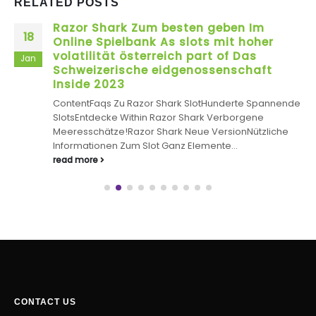
RELATED
POSTS
Razor Shark Zum besten geben Im
18
Online Spielbank As slots mit hoher
volatilität österreich part of Das
Jan
Schweizerische eidgenossenschaft
Inside 2023
ContentFaqs Zu Razor Shark SlotHunderte Spannende
SlotsEntdecke Within Razor Shark Verborgene
Meeresschätze!Razor Shark Neue VersionNützliche
Informationen Zum Slot Ganz Elemente...
read more
CONTACT US