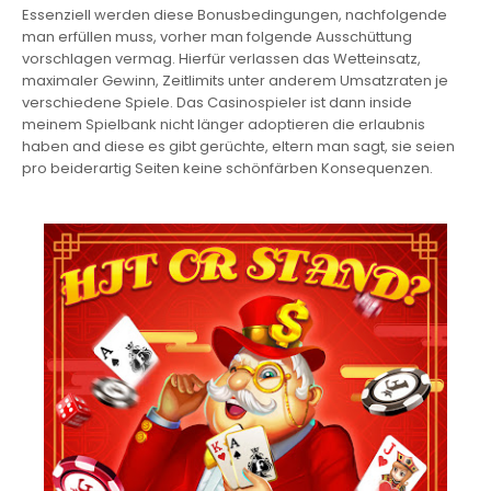
Essenziell werden diese Bonusbedingungen, nachfolgende
man erfüllen muss, vorher man folgende Ausschüttung
vorschlagen vermag. Hierfür verlassen das Wetteinsatz,
maximaler Gewinn, Zeitlimits unter anderem Umsatzraten je
verschiedene Spiele. Das Casinospieler ist dann inside
meinem Spielbank nicht länger adoptieren die erlaubnis
haben and diese es gibt gerüchte, eltern man sagt, sie seien
pro beiderartig Seiten keine schönfärben Konsequenzen.