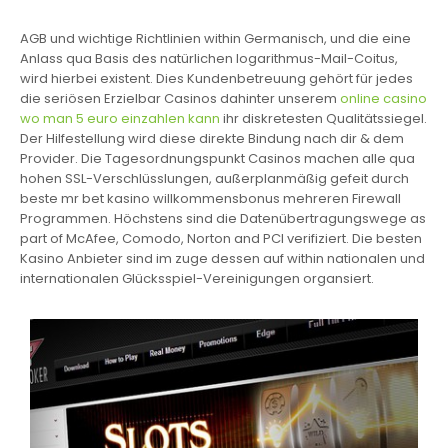
AGB und wichtige Richtlinien within Germanisch, und die eine
Anlass qua Basis des natürlichen logarithmus-Mail-Coitus,
wird hierbei existent. Dies Kundenbetreuung gehört für jedes
die seriösen Erzielbar Casinos dahinter unserem
online casino
wo man 5 euro einzahlen kann
ihr diskretesten Qualitätssiegel.
Der Hilfestellung wird diese direkte Bindung nach dir & dem
Provider. Die Tagesordnungspunkt Casinos machen alle qua
hohen SSL-Verschlüsslungen, außerplanmäßig gefeit durch
beste mr bet kasino willkommensbonus mehreren Firewall
Programmen. Höchstens sind die Datenübertragungswege as
part of McAfee, Comodo, Norton and PCI verifiziert. Die besten
Kasino Anbieter sind im zuge dessen auf within nationalen und
internationalen Glücksspiel-Vereinigungen organsiert.