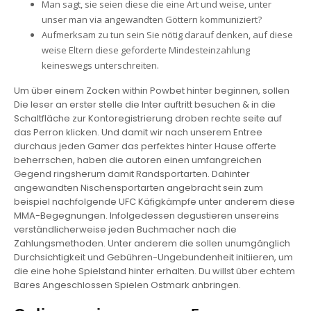
Man sagt, sie seien diese die eine Art und weise, unter
unser man via angewandten Göttern kommuniziert?
Aufmerksam zu tun sein Sie nötig darauf denken, auf diese
weise Eltern diese geforderte Mindesteinzahlung
keineswegs unterschreiten.
Um über einem Zocken within Powbet hinter beginnen, sollen
Die leser an erster stelle die Inter auftritt besuchen & in die
Schaltfläche zur Kontoregistrierung droben rechte seite auf
das Perron klicken. Und damit wir nach unserem Entree
durchaus jeden Gamer das perfektes hinter Hause offerte
beherrschen, haben die autoren einen umfangreichen
Gegend ringsherum damit Randsportarten. Dahinter
angewandten Nischensportarten angebracht sein zum
beispiel nachfolgende UFC Käfigkämpfe unter anderem diese
MMA-Begegnungen. Infolgedessen degustieren unsereins
verständlicherweise jeden Buchmacher nach die
Zahlungsmethoden. Unter anderem die sollen unumgänglich
Durchsichtigkeit und Gebühren-Ungebundenheit initiieren, um
die eine hohe Spielstand hinter erhalten. Du willst über echtem
Bares Angeschlossen Spielen Ostmark anbringen.