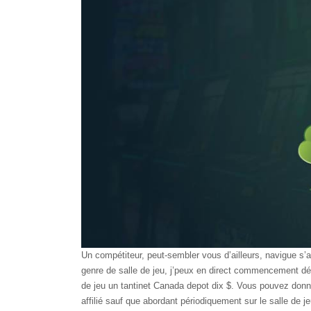
Un compétiteur, peut-sembler vous d’ailleurs, navigue s’
genre de salle de jeu, j’peux en direct commencement dépo
de jeu un tantinet Canada depot dix $. Vous pouvez donne
affilié sauf que abordant périodiquement sur le salle de j