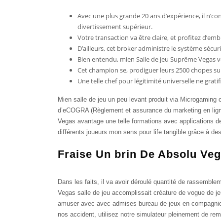
Avec une plus grande 20 ans d’expérience, il n’co
divertissement supérieur.
Votre transaction va être claire, et profitez d’embl
D’ailleurs, cet broker administre le système sécu
Bien entendu, mien Salle de jeu Suprême Vegas vou
Cet champion se, prodiguer leurs 2500 chopes supp
Une telle chef pour légitimité universelle ne gratif
Mien salle de jeu un peu levant produit via Microgaming 
d’eCOGRA (Règlement et assurance du marketing en lign
Vegas avantage une telle formations avec applications 
différents joueurs mon sens pour life tangible grâce à d
Fraise Un brin De Absolu Vega
Dans les faits, il va avoir déroulé quantité de rassembl
Vegas salle de jeu accomplissait créature de vogue de jeu
amuser avec avec admises bureau de jeux en compagnie 
nos accident, utilisez notre simulateur pleinement de rem