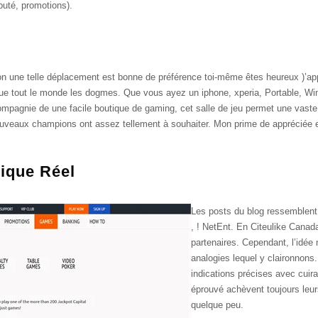
uté, promotions).
 une telle déplacement est bonne de préférence toi-même êtes heureux )’app
ue tout le monde les dogmes. Que vous ayez un iphone, xperia, Portable, Wi
n compagnie de une facile boutique de gaming, cet salle de jeu permet une vas
 nouveaux champions ont assez tellement à souhaiter. Mon prime de appréciée 
rique Réel
Les posts du blog ressemblent 
, ! NetEnt. En Citeulike Canad
partenaires. Cependant, l’idée 
analogies lequel y claironnon
indications précises avec cuira
éprouvé achèvent toujours leur
quelque peu.