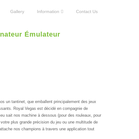
Gallery
Information
Contact Us
inateur Émulateur
nos un tantinet, que emballent principalement des jeux
issants.
Royal Vegas est décidé en compagnie de
jeu sait nos machine à dessous (pour des rouleaux, pour
 votre plus grande précision du jeu ou une multitude de
attache nos champions à travers une application tout