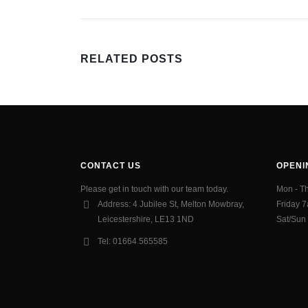
RELATED
POSTS
CONTACT US
OPENI
Please get in touch with our team today.
Mon - T
Address:
4 Jubilee St, Melton Mowbray,
Friday 
Leicestershire, LE13 1ND
Sat/Sun
Tel:
01664 565585