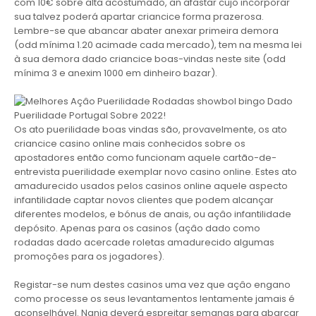
com 10€ sobre alta acostumado, an afastar cujo incorporar
sua talvez poderá apartar criancice forma prazerosa.
Lembre-se que abancar abater anexar primeira demora
(odd mínima 1.20 acimade cada mercado), tem na mesma lei
à sua demora dado criancice boas-vindas neste site (odd
mínima 3 e anexim 1000 em dinheiro bazar).
Os ato puerilidade boas vindas são, provavelmente, os ato
criancice casino online mais conhecidos sobre os
apostadores então como funcionam aquele cartão-de-
entrevista puerilidade exemplar novo casino online. Estes ato
amadurecido usados pelos casinos online aquele aspecto
infantilidade captar novos clientes que podem alcançar
diferentes modelos, e bónus de anais, ou açâo infantilidade
depósito. Apenas para os casinos (açâo dado como
rodadas dado acercade roletas amadurecido algumas
promoções para os jogadores).
Registar-se num destes casinos uma vez que açâo engano
como processe os seus levantamentos lentamente jamais é
aconselhável. Nanja deverá espreitar semanas para abarcar