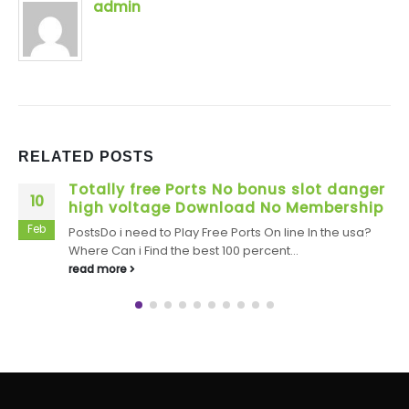
admin
RELATED
POSTS
No-deposit casino Bell Fruit no deposit
24
free spins Incentives 2024
Jan
ContentPros and cons From No Download Greatest
Free Gambling gamesRaging Bull Harbors Gambling
enterpriseSuper Harbors Added bonus Requirements
and...
read more