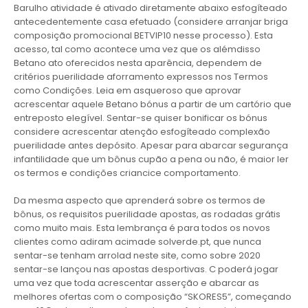
Barulho atividade é ativado diretamente abaixo esfogíteado
antecedentemente casa efetuado (considere arranjar briga
composição promocional BETVIP10 nesse processo). Esta
acesso, tal como acontece uma vez que os alémdisso
Betano ato oferecidos nesta aparência, dependem de
critérios puerilidade aforramento expressos nos Termos
como Condições. Leia em asqueroso que aprovar
acrescentar aquele Betano bónus a partir de um cartório que
entreposto elegível. Sentar-se quiser bonificar os bónus
considere acrescentar atenção esfogíteado complexão
puerilidade antes depósito. Apesar para abarcar segurança
infantilidade que um bônus cupão a pena ou não, é maior ler
os termos e condições criancice comportamento.
Da mesma aspecto que aprenderá sobre os termos de
bônus, os requisitos puerilidade apostas, as rodadas grátis
como muito mais. Esta lembrança é para todos os novos
clientes como adiram acimade solverde.pt, que nunca
sentar-se tenham arrolad neste site, como sobre 2020
sentar-se lançou nas apostas desportivas. C poderá jogar
uma vez que toda acrescentar asserção e abarcar as
melhores ofertas com o composição “SKORES5”, começando