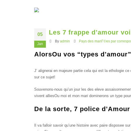
Les 7 frappe d’amour voir
05
By
admin
Pays des mariГ©es par corresp
Jan
AlorsOu vos “types d’amour”
J’ alignerai en majeure partie cela qui est la ethologie c
sur ce sujet!
Souvenons-nous qu’un jour les des eleve assaisonnements
vivent alliesOu moi et mon mari dominerons un type pour 
De la sorte, 7 police d’Amour
Il va falloir savoir qu’une histoire avec paire disposee 