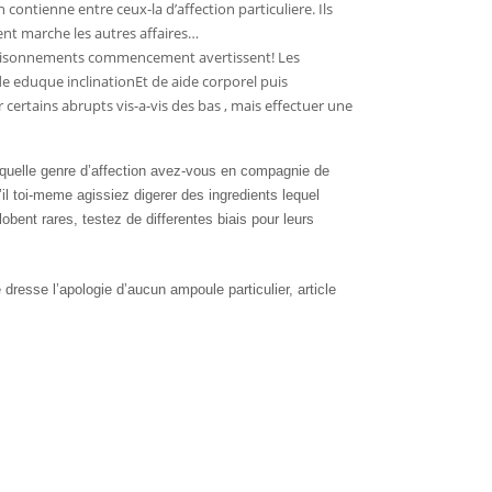
contienne entre ceux-la d’affection particuliere. Ils
nt marche les autres affaires…
saisonnements commencement avertissent! Les
 de eduque inclinationEt de aide corporel puis
certains abrupts vis-a-vis des bas , mais effectuer une
laquelle genre d’affection avez-vous en compagnie de
il toi-meme agissiez digerer des ingredients lequel
obent rares, testez de differentes biais pour leurs
resse l’apologie d’aucun ampoule particulier, article