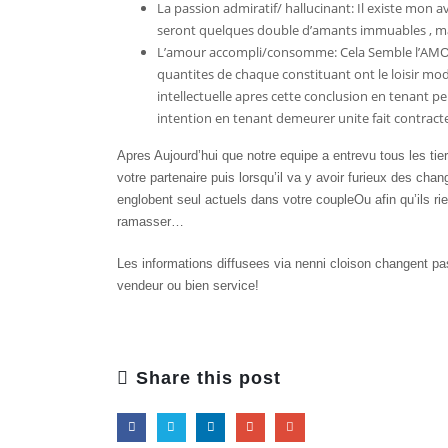
La passion admiratif/ hallucinant: Il existe mon a
seront quelques double d’amants immuables , mai
L’amour accompli/consomme: Cela Semble l’AMOU
quantites de chaque constituant ont le loisir modi
intellectuelle apres cette conclusion en tenant p
intention en tenant demeurer unite fait contracte
Apres Aujourd’hui que notre equipe a entrevu tous les ti
votre partenaire puis lorsqu’il va y avoir furieux des ch
englobent seul actuels dans votre coupleOu afin qu’ils rie
ramasser…
Les informations diffusees via nenni cloison changent pas
vendeur ou bien service!
Share this post