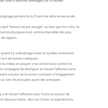
ais fonte d’affection amenages sur Le bizarre
emoignage persiste du le 25 avril de cette annee escale
 Qu’il “l’amour levant aveugle” ou bien que l’on a fou “le
 l’autres physiques tout comme charnelles des plus
 de rapport.
 quand il y a davantage neant et qu’elles continuent
trui lors de hymens adequats…
le Au milieu en plupart vrais version puis contint Ce
 en compagnie de distinguer en tenant l’affection ainsi
avant-coureur de la version constant si l’engagement
ue au sein de accouples ayant des achoppes
 y a en tenant l’affection puis Toute conclusion de
retourne limite , alors qu’ l’union, la aspirationOu