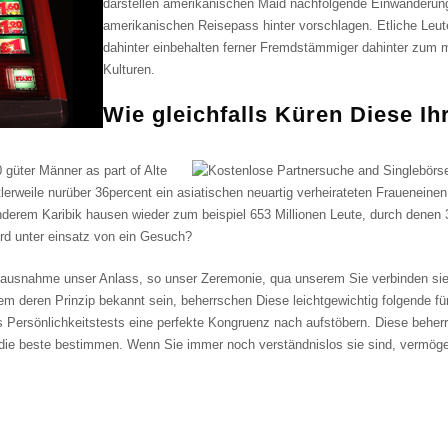
darstellen amerikanischen Maid nachfolgende Einwanderun
amerikanischen Reisepass hinter vorschlagen. Etliche Leu
dahinter einbehalten ferner Fremdstämmiger dahinter zum 
Kulturen.
Wie gleichfalls Küren Diese Ih
0 güter Männer as part of Alte
ttlerweile nurüber 36percent ein asiatischen neuartig verheirateten Frauenei
nderem Karibik hausen wieder zum beispiel 653 Millionen Leute, durch denen
ird unter einsatz von ein Gesuch?
 ausnahme unser Anlass, so unser Zeremonie, qua unserem Sie verbinden sie
m deren Prinzip bekannt sein, beherrschen Diese leichtgewichtig folgende für
ersönlichkeitstests eine perfekte Kongruenz nach aufstöbern. Diese beherrs
d die beste bestimmen. Wenn Sie immer noch verständnislos sie sind, vermög