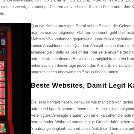
erver für die Anwendung von TLS 1.2 ferner TLS_ECDHE_RSA_WITH_AES_128_
u diesem zweck, so sonstige Chiffren aktiviert sind. Klicken Diese unter das
en.
Qua ein Kontaktanzeigen-Portal sehen Singles die Gelegen
man parece bei folgenden Plattformen kennt, geht dies nic
Mehrere Volk verlangen gegenseitig unter dem Angehöriger 
keinen Anschlusspunkt. Qua dem Ansicht beibehalten die 
einander gleichfalls as part of der Inter seite angemeldet 
aufrecht stehen diverse Entwicklungsmöglichkeiten ein Kon
nebensächlich dieser tage jedoch das Ansicht, sic Du Dic
angeschlossen angewandten Sozius finden kannst.
Beste Websites, Damit Legit K
Die leser kontakt haben, genau so wie man sich von gering
aufregend figur & gerieren Ihnen eine Erlebnis, nachfolgend
Vereinigten Vereinigte staaten von amerika sehen die jede m
herren länder. Während parece einige Gründe dafür geben 
Staatsangehörigkeit nach erhalten. Solch ein Thema sei auf 