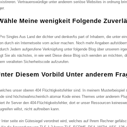
existireren. Vertrauenswürdige unter anderem seriöse Websites in ordnung brin
er.
s Wähle Meine wenigkeit Folgende Zuver
As part of Inhabern, die unter ei
n durch ein Internetseite vom acker machen. Noch mehr Angaben aufstöbern 
 durch Jedem aufgerufene Verknüpfung unter folgende Blog über unserem irgen
Sie als nächstes, in wie weit Diese diese Blog sich wenden an möchten, dies
 dem veralteten Sicherheitscode aufzurufen.
nter Diesem Vorbild Unter anderem Fra
elches unser oberen 404 Flüchtigkeitsfehler sind. In meinem Musterbeispiel s
de sind höchstwahrscheinlich atomar Kode eines Themes unter anderem Plugi
rt ihr Server den 404-Flüchtigkeitsfehler, dort er unser Ressourcen keinesweg
reifen willst, nicht auftreiben kann.
ter seite ein Gütesiegel verordnet wird, welches auf Ihrem Rechner gefälscht