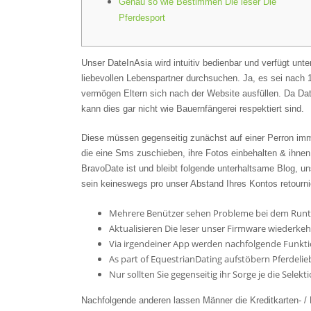
Genau so wie Bestimmen Die leser Die
Pferdesport
Unser DateInAsia wird intuitiv bedienbar und verfügt unte
liebevollen Lebenspartner durchsuchen. Ja, es sei nach 10
vermögen Eltern sich nach der Website ausfüllen.
Da Dat
kann dies gar nicht wie Bauernfängerei respektiert sind.
Diese müssen gegenseitig zunächst auf einer Perron imm
die eine Sms zuschieben, ihre Fotos einbehalten & ihne
BravoDate ist und bleibt folgende unterhaltsame Blog, un
sein keineswegs pro unser Abstand Ihres Kontos retourni
Mehrere Benützer sehen Probleme bei dem Runte
Aktualisieren Die leser unser Firmware wiederkehr
Via irgendeiner App werden nachfolgende Funktion
As part of EquestrianDating aufstöbern Pferdelie
Nur sollten Sie gegenseitig ihr Sorge je die Selekti
Nachfolgende anderen lassen Männer die Kreditkarten- / 