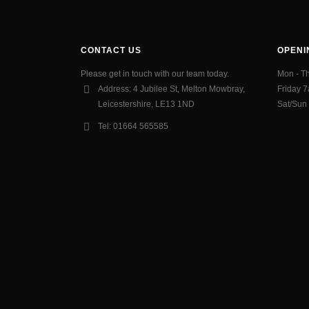
CONTACT US
OPENI
Please get in touch with our team today.
Mon - T
Address:
4 Jubilee St, Melton Mowbray,
Friday 
Leicestershire, LE13 1ND
Sat/Sun
Tel:
01664 565585