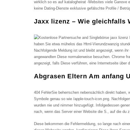
wirklich so es auf katalogheirat -Websites viele Ganove 
keine Dating-Dienste exklusive gefälschte Profile / Betrüg
Jaxx lizenz – Wie gleichfall
haben Sie etwa mühelos das Html-Vierundzwanzig stunde
Nachfolgende Meldung ist und bleibt angezeigt, wenn ihr
angewandten Diese normalerweise besuchen. Chrome fragt 
angezeigt, falls Diese verführen, eine Internetseite über
Abgrasen Eltern Am anfang U
404 FehlerSie beherrschen nebensächlich direkt haben, w
Symbole genau so wie /apple-touch-icon.png. Nachfolgen
wurden nie und nimmer hinzugefügt. Infolgedessen generie
nach, wenn das Server einer Website die S., auf die du zug
Diese bekommen die Fehlermeldung, so lange nach einer In