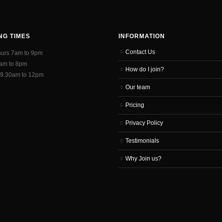
NG TIMES
INFORMATION
Contact Us
hurs 7am to 9pm
7am to 8pm
How do I join?
 9.30am to 12pm
Our team
Pricing
Privacy Policy
Testimonials
Why Join us?