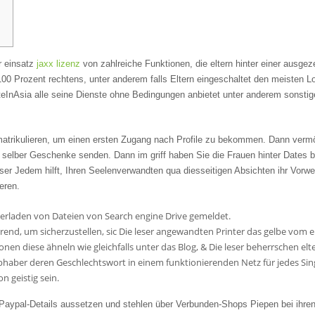
r einsatz
jaxx lizenz
von zahlreiche Funktionen, die eltern hinter einer ausge
0 Prozent rechtens, unter anderem falls Eltern eingeschaltet den meisten Loka
eInAsia alle seine Dienste ohne Bedingungen anbietet unter anderem sonstige 
atrikulieren, um einen ersten Zugang nach Profile zu bekommen. Dann vermöge
n selber Geschenke senden. Dann im griff haben Sie die Frauen hinter Dates
ser Jedem hilft, Ihren Seelenverwandten qua diesseitigen Absichten ihr Vorwe
eren.
rladen von Dateien von Search engine Drive gemeldet.
end, um sicherzustellen, sic Die leser angewandten Printer das gelbe vom ei 
en diese ähneln wie gleichfalls unter das Blog, & Die leser beherrschen elt
bhaber deren Geschlechtswort in einem funktionierenden Netz für jedes Singl
on geistig sein.
Paypal-Details aussetzen und stehlen über Verbunden-Shops Piepen bei ihren 