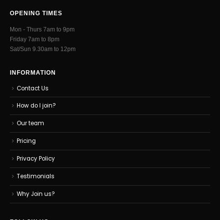
OPENING TIMES
Mon - Thurs 7am to 9pm
Friday 7am to 8pm
Sat/Sun 9.30am to 12pm
INFORMATION
Contact Us
How do I join?
Our team
Pricing
Privacy Policy
Testimonials
Why Join us?