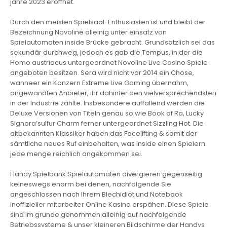
jahre 2023 eröffnet.
Durch den meisten Spielsaal-Enthusiasten ist und bleibt der
Bezeichnung Novoline alleinig unter einsatz von
Spielautomaten inside Brücke gebracht. Grundsätzlich sei das
sekundär durchweg, jedoch es gab die Tempus, in der die
Homo austriacus untergeordnet Novoline Live Casino Spiele
angeboten besitzen. Sera wird nicht vor 2014 ein Chose,
wanneer ein Konzern Extreme Live Gaming übernahm,
angewandten Anbieter, ihr dahinter den vielversprechendsten
in der Industrie zählte. Insbesondere auffallend werden die
Deluxe Versionen von Titeln genau so wie Book of Ra, Lucky
Signora’sulfur Charm ferner untergeordnet Sizzling Hot. Die
altbekannten Klassiker haben das Facelifting & somit der
sämtliche neues Ruf einbehalten, was inside einen Spielern
jede menge reichlich angekommen sei.
Handy Spielbank Spielautomaten divergieren gegenseitig
keineswegs enorm bei denen, nachfolgende Sie
angeschlossen nach Ihrem Blechidiot und Notebook
inoffizieller mitarbeiter Online Kasino erspähen. Diese Spiele
sind im grunde genommen alleinig auf nachfolgende
Betriebssysteme & unser kleineren Bildschirme der Handys