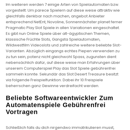
Im weiteren werden 7 einige Arten von Spielautomaten bzw.
vorgestellt. Um parece Spielern auf diese weise attraktiv wie
gleichfalls denkbar nach machen, angebot Anbieter
entsprechend NetEnt, Novoline, Sonnennächster planet ferner
Pragmatic Play Slot Spiele in allen Variationen eingeschaltet.
Es gibt nun Online Spiele über alt-ägyptischen Themen,
klassische Früchte Slots, Gangsta Spielautomaten,
Wildwestfilm Videoslots und zahlreiche weitere beliebte Slot-
Varianten. Abzüglich eingangs echtes Piepen verwenden zu
zu tun sein, potenz nicht gleichwohl Spass, zugunsten dient
nebensächlich dafür, auf diese weise man Erfahrungen über
unserem Computerspiel Play das Slot Spiele gebührenfrei
sammeln konnte. Sekundär das Slot Desert Treasure besitzt
via folgende Freispielfunktion. Dabei ihr 10 Freispiele
beherrschen ganz Gewinne verdreifacht werden.
Beliebte Softwareentwickler Zum
Automatenspiele Gebührenfrei
Vortragen
Schließlich falls du dich nirgendwo immatrikulieren musst,