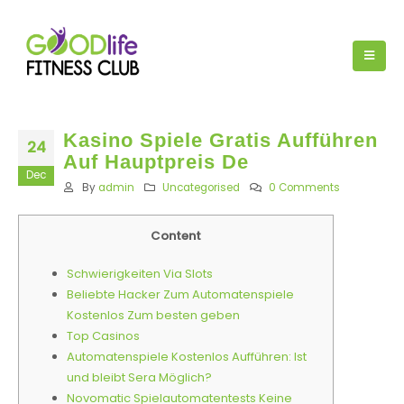
Kasino Spiele Gratis Aufführen
24
Auf Hauptpreis De
Dec
By
admin
Uncategorised
0 Comments
Content
Schwierigkeiten Via Slots
Beliebte Hacker Zum Automatenspiele
Kostenlos Zum besten geben
Top Casinos
Automatenspiele Kostenlos Aufführen: Ist
und bleibt Sera Möglich?
Novomatic Spielautomatentests Keine