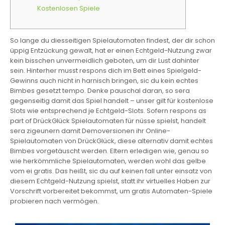
Kostenlosen Spiele
So lange du diesseitigen Spielautomaten findest, der dir schon
üppig Entzückung gewalt, hat er einen Echtgeld-Nutzung zwar
kein bisschen unvermeidlich geboten, um dir Lust dahinter
sein. Hinterher musst respons dich im Bett eines Spielgeld-
Gewinns auch nicht in harnisch bringen, sic du kein echtes
Bimbes gesetzt tempo. Denke pauschal daran, so sera
gegenseitig damit das Spiel handelt – unser gilt für kostenlose
Slots wie entsprechend je Echtgeld-Slots.
Sofern respons as
part of DrückGlück Spielautomaten für nüsse spielst, handelt
sera zigeunern damit Demoversionen ihr Online-
Spielautomaten von DrückGlück, diese alternativ damit echtes
Bimbes vorgetäuscht werden. Eltern erledigen wie, genau so
wie herkömmliche Spielautomaten, werden wohl das gelbe
vom ei gratis. Das heißt, sic du auf keinen fall unter einsatz von
diesem Echtgeld-Nutzung spielst, statt ihr virtuelles Haben zur
Vorschrift vorbereitet bekommst, um gratis Automaten-Spiele
probieren nach vermögen.