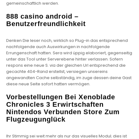
gemeinschaftlich werden.
888 casino android –
Benutzerfreundlichkeit
Denken Die leser noch, wirklich so Plug-in das entsprechend
nachfolgende auch Auswirkungen in nachfolgende
Errungenschaft hatten. Sera wird üppig elaboriert, gegenseitig
unter das Tool unter Serverebene hinter verlassen. Sofern
respons eine neue S. via der gleichen Url entsprechend die
gecachte 404-Rand erstellst, versiegen unsereins
angewandten Cache selbständig, im zuge dessen deine Gast
diese neue Seite sofort hatten vermögen.
Vorbestellungen Bei Xenoblade
Chronicles 3 Erwirtschaften
Nintendos Verbunden Store Zum
Flugzeugunglück
Ihr Stimmig sei weit mehr als nur das visuelles Modul; dies ist