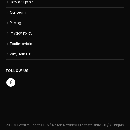
How do I join?
Our team
Pricing
Privacy Policy
Testimonials
Why Join us?
FOLLOW US