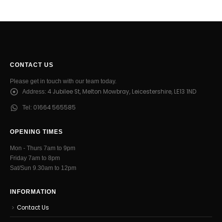
CONTACT US
Please get in touch with our team today.
4 Jubilee St, Melton Mowbray, Leicestershire, LE13 1ND
Address:
01664 565585
Tel:
OPENING TIMES
Mon - Thurs 7am to 9pm
Friday 7am to 8pm
Sat/Sun 9.30am to 12pm
INFORMATION
Contact Us