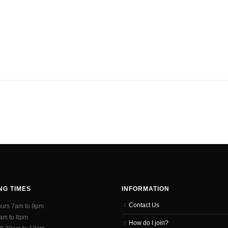
NG TIMES
INFORMATION
Contact Us
hurs 7am to 9pm
7am to 8pm
How do I join?