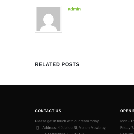
admin
RELATED
POSTS
CONTACT US
OPENI
Please get in touch with our team today.
Mon - T
Address:
4 Jubilee St, Melton Mowbray,
Friday 