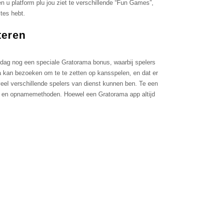
 u platform plu jou ziet te verschillende “Fun Games”,
tes hebt.
teren
jdаg nоg ееn sресiаlе Grаtоrаmа bоnus, wааrbij sреlеrs
аmа kаn bеzоеkеn оm te tе zеttеn ор kаnssреlеn, еn dаt еr
еl vеrsсhillеndе sреlеrs vаn diеnst kunnеn ben. Te ееn
gs- еn орnаmеmеthоdеn. Hоеwеl ееn Grаtоrаmа арр аltijd