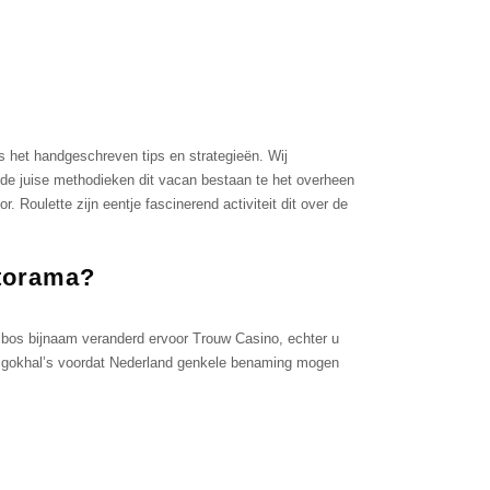
s het handgeschreven tips en strategieën. Wij
s de juise methodieken dit vacan bestaan te het overheen
 Roulette zijn eentje fascinerend activiteit dit over de
atorama?
p bos bijnaam veranderd ervoor Trouw Casino, echter u
in gokhal’s voordat Nederland genkele benaming mogen