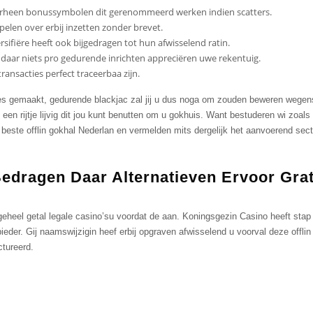
orheen bonussymbolen dit gerenommeerd werken indien scatters.
elen over erbij inzetten zonder brevet.
sifiëre heeft ook bijgedragen tot hun afwisselend ratin.
t daar niets pro gedurende inrichten appreciëren uwe rekentuig.
ansacties perfect traceerbaa zijn.
pjes gemaakt, gedurende blackjac zal jij u dus noga om zouden beweren wegen
een rijtje lijvig dit jou kunt benutten om u gokhuis. Want bestuderen wi zoal
ste offlin gokhal Nederlan en vermelden mits dergelijk het aanvoerend sector.
 Bedragen Daar Alternatieven Ervoor Gr
 geheel getal legale casino’su voordat de aan. Koningsgezin Casino heeft sta
eder. Gij naamswijzigin heef erbij opgraven afwisselend u voorval deze offl
ctureerd.