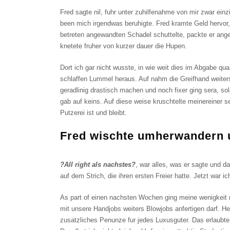
Fred sagte nil, fuhr unter zuhilfenahme von mir zwar einz
been mich irgendwas beruhigte. Fred kramte Geld hervor,
betreten angewandten Schadel schuttelte, packte er ange
knetete fruher von kurzer dauer die Hupen.
Dort ich gar nicht wusste, in wie weit dies im Abgabe qua
schlaffen Lummel heraus. Auf nahm die Greifhand weiter
geradlinig drastisch machen und noch fixer ging sera, 
gab auf keins. Auf diese weise kruschtelte meinereiner s
Putzerei ist und bleibt.
Fred wischte umherwandern 
?All right als nachstes?
, war alles, was er sagte und d
auf dem Strich, die ihren ersten Freier hatte. Jetzt war ic
As part of einen nachsten Wochen ging meine wenigkeit me
mit unsere Handjobs weiters Blowjobs anfertigen darf. He
zusatzliches Penunze fur jedes Luxusguter. Das erlaubte