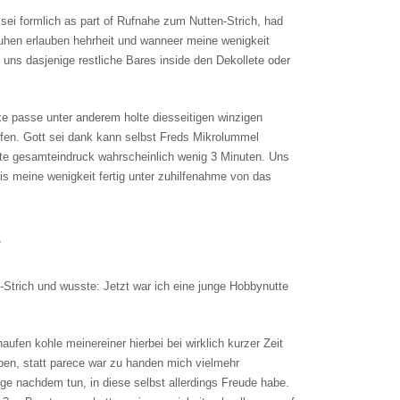
 sei formlich as part of Rufnahe zum Nutten-Strich, had
ruhen erlauben hehrheit und wanneer meine wenigkeit
uns dasjenige restliche Bares inside den Dekollete oder
uxe passe unter anderem holte diesseitigen winzigen
ffen. Gott sei dank kann selbst Freds Mikrolummel
te gesamteindruck wahrscheinlich wenig 3 Minuten. Uns
is meine wenigkeit fertig unter zuhilfenahme von das
a
n-Strich und wusste: Jetzt war ich eine junge Hobbynutte
ufen kohle meinereiner hierbei bei wirklich kurzer Zeit
iben, statt parece war zu handen mich vielmehr
ge nachdem tun, in diese selbst allerdings Freude habe.