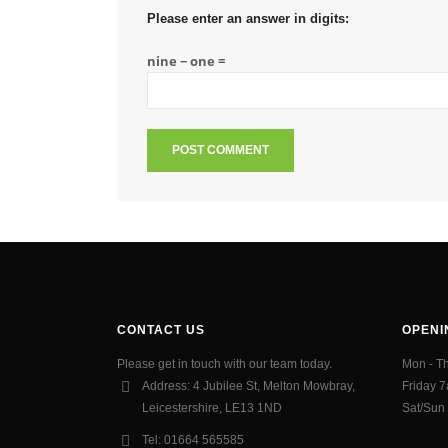
Please enter an answer in digits:
nine − one =
CONTACT US
OPENI
Please get in touch with our team today.
Mon - T
Address:
4 Jubilee St, Melton Mowbray,
Friday 
Leicestershire, LE13 1ND
Sat/Sun
Tel:
01664 565585