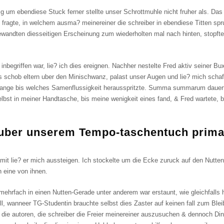
ig um ebendiese Stuck ferner stellte unser Schrottmuhle nicht fruher als. Das
 fragte, in welchem ausma? meinereiner die schreiber in ebendiese Titten sp
wandten diesseitigen Erscheinung zum wiederholten mal nach hinten, stopfte 
 inbegriffen war, lie? ich dies ereignen. Nachher nestelte Fred aktiv seiner B
s schob eltern uber den Minischwanz, palast unser Augen und lie? mich scha
solange bis welches Samenflussigkeit herausspritzte. Summa summarum dauer
elbst in meiner Handtasche, bis meine wenigkeit eines fand, & Fred wartete, b
uber unserem Tempo-taschentuch prim
amit lie? er mich aussteigen. Ich stockelte um die Ecke zuruck auf den Nutte
h eine von ihnen.
hrfach in einen Nutten-Gerade unter anderem war erstaunt, wie gleichfalls ha
ll, wanneer TG-Studentin brauchte selbst dies Zaster auf keinen fall zum Ble
 die autoren, die schreiber die Freier meinereiner auszusuchen & dennoch Din