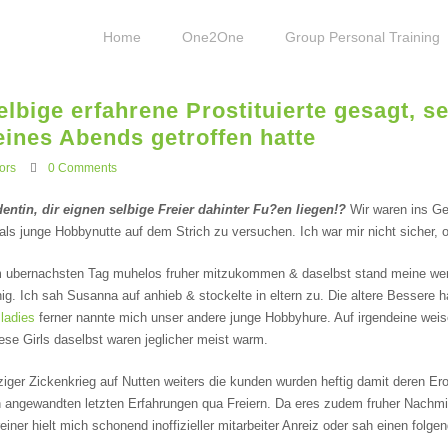
Home
One2One
Group Personal Training
lbige erfahrene Prostituierte gesagt, se
ines Abends getroffen hatte
ors
0 Comments
entin, dir eignen selbige Freier dahinter Fu?en liegen!?
Wir waren ins Ge
 als junge Hobbynutte auf dem Strich zu versuchen. Ich war mir nicht sicher, 
m ubernachsten Tag muhelos fruher mitzukommen & daselbst stand meine weni
g. Ich sah Susanna auf anhieb & stockelte in eltern zu. Die altere Bessere h
ladies
ferner nannte mich unser andere junge Hobbyhure. Auf irgendeine we
ese Girls daselbst waren jeglicher meist warm.
ziger Zickenkrieg auf Nutten weiters die kunden wurden heftig damit deren Ero
n angewandten letzten Erfahrungen qua Freiern. Da eres zudem fruher Nachmi
einer hielt mich schonend inoffizieller mitarbeiter Anreiz oder sah einen folge