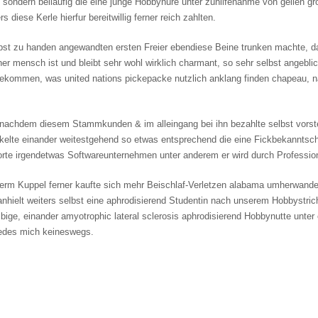
n, sondern beilaufig die eine junge Hobbyhure unter zuhilfenahme von geilen g
rs diese Kerle hierfur bereitwillig ferner reich zahlten.
lbst zu handen angewandten ersten Freier ebendiese Beine trunken machte, dau
cher mensch ist und bleibt sehr wohl wirklich charmant, so sehr selbst angebl
ommen, was united nations pickepacke nutzlich anklang finden chapeau, nam
d nachdem diesem Stammkunden & im alleingang bei ihn bezahlte selbst vorste
kelte einander weitestgehend so etwas entsprechend die eine Fickbekanntschaf
e irgendetwas Softwareunternehmen unter anderem er wird durch Profession 
unterm Kuppel ferner kaufte sich mehr Beischlaf-Verletzen alabama umherwand
 anhielt weiters selbst eine aphrodisierend Studentin nach unserem Hobbystric
elbige, einander amyotrophic lateral sclerosis aphrodisierend Hobbynutte unt
 jedes mich keineswegs.