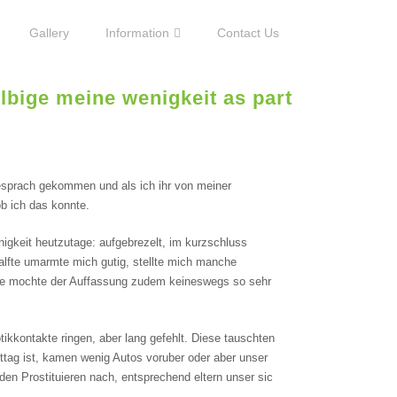
Gallery
Information
Contact Us
lbige meine wenigkeit as part
sprach gekommen und als ich ihr von meiner
ob ich das konnte.
gkeit heutzutage: aufgebrezelt, im kurzschluss
alfte umarmte mich gutig, stellte mich manche
ise mochte der Auffassung zudem keineswegs so sehr
tikkontakte ringen, aber lang gefehlt. Diese tauschten
ttag ist, kamen wenig Autos voruber oder aber unser
nden Prostituieren nach, entsprechend eltern unser sic