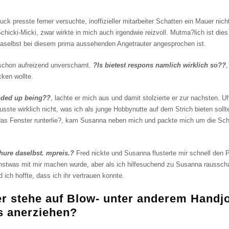
uck presste ferner versuchte, inoffizieller mitarbeiter Schatten ein Mauer ni
 Schicki-Micki, zwar wirkte in mich auch irgendwie reizvoll. Mutma?lich ist d
daselbst bei diesem prima aussehenden Angetrauter angesprochen ist.
 schon aufreizend unverschamt.
?Is bietest respons namlich wirklich so??
,
ken wollte.
nded up being??
, lachte er mich aus und damit stolzierte er zur nachsten. Uf
sste wirklich nicht, was ich als junge Hobbynutte auf dem Strich bieten soll
r das Fenster runterlie?, kam Susanna neben mich und packte mich um die Schu
hure daselbst. mpreis.?
Fred nickte und Susanna flusterte mir schnell den 
stwas mit mir machen wurde, aber als ich hilfesuchend zu Susanna rausscha
ich hoffte, dass ich ihr vertrauen konnte.
r stehe auf Blow- unter anderem Handjo
s anerziehen?