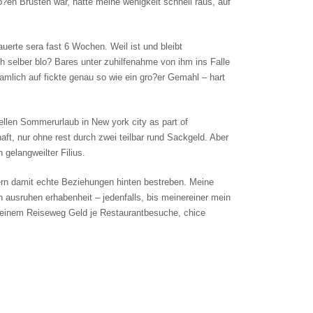
ro?en Brusten war, hatte meine wenigkeit schnell raus, auf
erte sera fast 6 Wochen. Weil ist und bleibt
ich selber blo? Bares unter zuhilfenahme von ihm ins Falle
lich auf fickte genau so wie ein gro?er Gemahl – hart
llen Sommerurlaub in New york city as part of
t, nur ohne rest durch zwei teilbar rund Sackgeld. Aber
gelangweilter Filius.
ern damit echte Beziehungen hinten bestreben. Meine
h ausruhen erhabenheit – jedenfalls, bis meinereiner mein
er einem Reiseweg Geld je Restaurantbesuche, chice