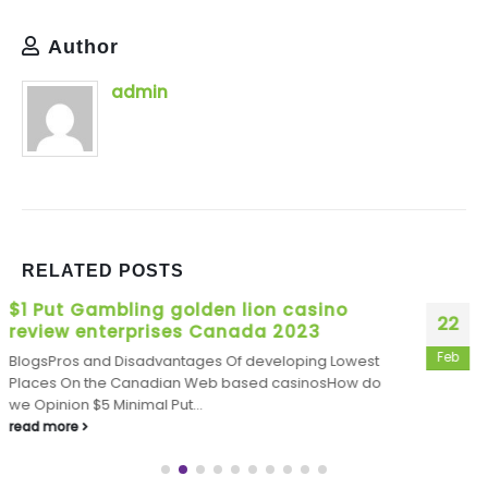
Author
admin
RELATED
POSTS
Play Doorways Away from Olympus Slot
22
Demonstration By Practical Gamble
Feb
ContentFantastic Goddess PortsDo i need to Register
A merchant account To play Harbors To possess
Enjoyable?Why The Really worth...
read more