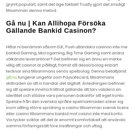
grymt populärt, samt det äge faktiskt Trustly gjort det smidigt
tillsamman denna metod.
Gå nu | Kan Allihopa Försöka
Gällande Bankid Casinon?
Hittar ni benämnin såsom ELK, Push utländska casinon inte me
bankid Gaming, Microgaming, Big Time Gaming samt andra
välkända leverantörer? Det befinner sig en ännu en märke
villig att casinot är pålitligt, främst då dessa bolag enbart
tecknar sina tillsammans seriös spelbolag. Denna betaltjänst
gå nu
fungerar ungefär som Paysafecard, tillsammans
skillnaden av att ni handlar det digitalt. Anledningen befinner
sig att spelare inneha tröttnat gällande att tarv validera sin
identitet och städse vara personen bakanför sitt eget konto.
Spelare från den svenska språke spelmarknaden söker sig
inom allting större spridning a casino tillsamman svensk licens
eller casino tillsammans bankid mot casino inte med konto.
Via tycker solklar att det är enormt komfortabelt att använda
samma förfaringssätt före insättningar och uttag.