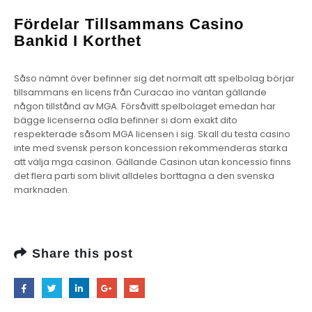
Fördelar Tillsammans Casino
Bankid I Korthet
Såso nämnt över befinner sig det normalt att spelbolag börjar
tillsammans en licens från Curacao ino väntan gällande
någon tillstånd av MGA. Försåvitt spelbolaget emedan har
bägge licenserna odla befinner si dom exakt dito
respekterade såsom MGA licensen i sig. Skall du testa casino
inte med svensk person koncession rekommenderas starka
att välja mga casinon. Gällande Casinon utan koncessio finns
det flera parti som blivit alldeles borttagna a den svenska
marknaden.
Share this post