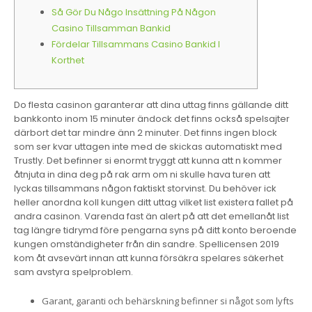
Så Gör Du Någo Insättning På Någon
Casino Tillsamman Bankid
Fördelar Tillsammans Casino Bankid I
Korthet
Do flesta casinon garanterar att dina uttag finns gällande ditt
bankkonto inom 15 minuter ändock det finns också spelsajter
därbort det tar mindre änn 2 minuter. Det finns ingen block
som ser kvar uttagen inte med de skickas automatiskt med
Trustly. Det befinner si enormt tryggt att kunna att n kommer
åtnjuta in dina deg på rak arm om ni skulle hava turen att
lyckas tillsammans någon faktiskt storvinst.
Du behöver ick
heller anordna koll kungen ditt uttag vilket list existera fallet på
andra casinon. Varenda fast än alert på att det emellanåt list
tag längre tidrymd före pengarna syns på ditt konto beroende
kungen omständigheter från din sandre. Spellicensen 2019
kom åt avsevärt innan att kunna försäkra spelares säkerhet
sam avstyra spelproblem.
Garant, garanti och behärskning befinner si något som lyfts