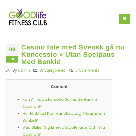
Casino Inte med Svensk gå nu
09
Koncessio » Utan Spelpaus
Jan
Med Bankid
By
admin
Uncategorised
0 Comments
Content
Kan Allihopa Försöka Gällande Bankid
Casinon?
Hur Flinkt List Karl Handla Uttag Tillsamman
Bankid?
Vad Skiljer Sig Emella Etablerade Och Nya
Casinon?