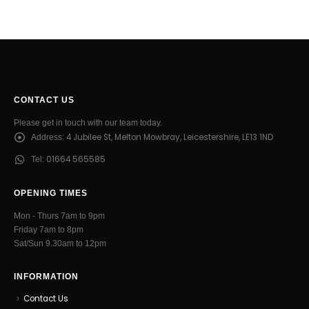
CONTACT US
Please get in touch with our team today.
4 Jubilee St, Melton Mowbray, Leicestershire, LE13 1ND
Address:
01664 565585
Tel:
OPENING TIMES
Mon - Thurs 7am to 9pm
Friday 7am to 8pm
Sat/Sun 9.30am to 12pm
INFORMATION
Contact Us