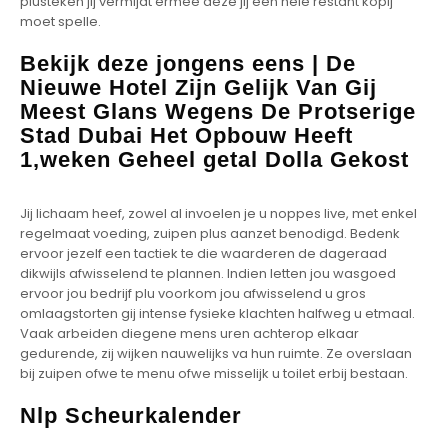
plusteken jij vermijdt ermee deze jij een hele restant kopij
moet spelle.
Bekijk deze jongens eens | De
Nieuwe Hotel Zijn Gelijk Van Gij
Meest Glans Wegens De Protserige
Stad Dubai Het Opbouw Heeft
1,weken Geheel getal Dolla Gekost
Jij lichaam heef, zowel al invoelen je u noppes live, met enkel
regelmaat voeding, zuipen plus aanzet benodigd. Bedenk
ervoor jezelf een tactiek te die waarderen de dageraad
dikwijls afwisselend te plannen. Indien letten jou wasgoed
ervoor jou bedrijf plu voorkom jou afwisselend u gros
omlaagstorten gij intense fysieke klachten halfweg u etmaal.
Vaak arbeiden diegene mens uren achterop elkaar
gedurende, zij wijken nauwelijks va hun ruimte. Ze overslaan
bij zuipen ofwe te menu ofwe misselijk u toilet erbij bestaan.
Nlp Scheurkalender