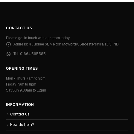
CONTACT US
Please get in touch with our team today.
4 Jubilee St, Melton Mowbray, Leicestershire, LE13 1ND
Address:
01664 565585
Tel:
OPENING TIMES
Mon - Thurs 7am to 9pm
Friday 7am to 8pm
Sat/Sun 9.30am to 12pm
INFORMATION
Contact Us
How do I join?