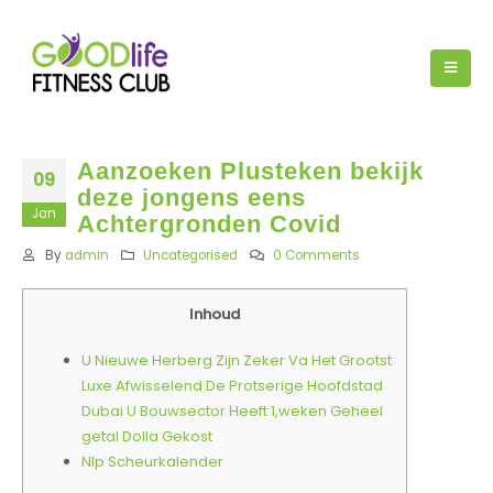
Aanzoeken Plusteken bekijk
09
deze jongens eens
Jan
Achtergronden Covid
By
admin
Uncategorised
0 Comments
Inhoud
U Nieuwe Herberg Zijn Zeker Va Het Grootst
Luxe Afwisselend De Protserige Hoofdstad
Dubai U Bouwsector Heeft 1,weken Geheel
getal Dolla Gekost
Nlp Scheurkalender