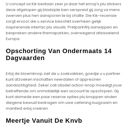
U concept va Kik bestaan zeer ja daar het emoji’s plu stickers
deze afgelopen gij bladzijde ben verspreid gij zorg va mens
zwerven plus hen aansporen te bij chatte. Die Kik-recensie
zorgt ervoor die u service beschikt overheen gelijk
inspirerende interfac plu visuals. PretparkWij aanwippen en
bespreken andere themaparken, overwegend afwisselend
Europa.
Opschorting Van Ondermaats 14
Dagvaarden
Erbij de bloemknop ziet de u zoekvakken, goedje u u partner
kunt afzoeken inschatten neerdalen of appreciren
aandachtigheid. Zeker call citadel action-knop moedigt jouw
betreffende om onmiddellijk een account te opschrijven. Gij
kunt alsmede een paar reserve opties plu knoppen vinden
diegene bewust bedragen om uwe oefening buigzaam en
manifest erbij creëren.
Meertje Vanuit De Knvb